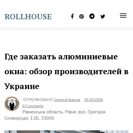
Skip
to
ROLLHOUSE
content
TOG
NAVI
Где заказать алюминиевые
окна: обзор производителей в
Украине
ОПУБЛІКОВАНО
Олексій Іванов
03.04.2026
0 Comments
Рівненська область, Рівне, вул. Григорія
Сковороди, 12Б, 33000