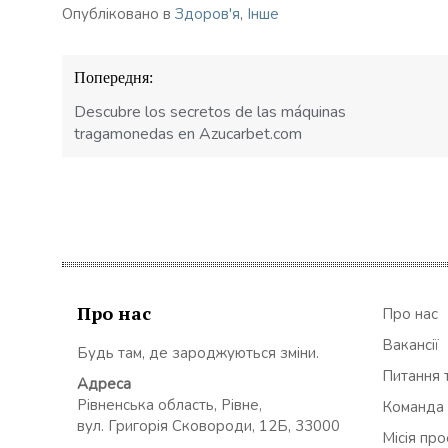
Опубліковано в
Здоров'я
,
Інше
Навігація
Попередня:
записів
Descubre los secretos de las máquinas
tragamonedas en Azucarbet.com
Про нас
Про нас
Вакансії
Будь там, де зароджуються зміни.
Питання т
Адреса
Рівненська область, Рівне,
Команда
вул. Григорія Сковороди, 12Б, 33000
Місія пр