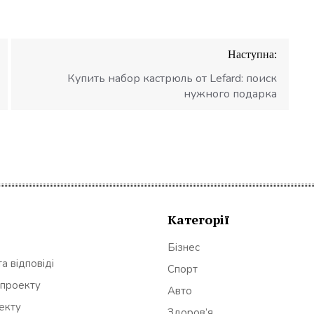
Наступна:
Купить набор кастрюль от Lefard: поиск
нужного подарка
Категорії
Бізнес
а відповіді
Спорт
 проекту
Авто
оекту
Здоров’я