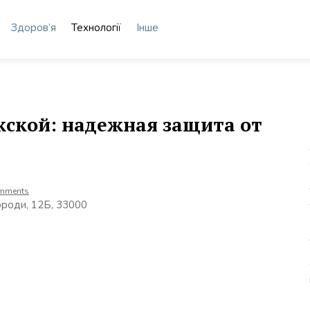
Здоров’я
Технології
Інше
ской: надежная защита от
mments
вороди, 12Б, 33000