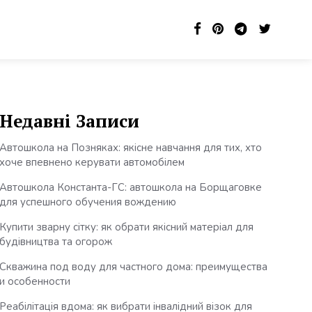
Недавні Записи
Автошкола на Позняках: якісне навчання для тих, хто
хоче впевнено керувати автомобілем
Автошкола Константа-ГС: автошкола на Борщаговке
для успешного обучения вождению
Купити зварну сітку: як обрати якісний матеріал для
будівництва та огорож
Скважина под воду для частного дома: преимущества
и особенности
Реабілітація вдома: як вибрати інвалідний візок для