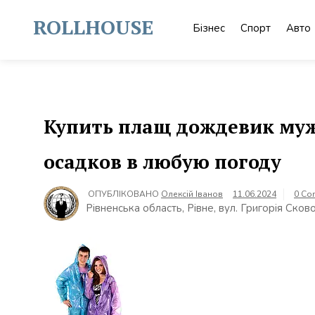
Skip
to
ROLLHOUSE
Бізнес
Спорт
Авто
content
Купить плащ дождевик муж
осадков в любую погоду
ОПУБЛІКОВАНО
Олексій Іванов
11.06.2024
0 Co
Рівненська область, Рівне, вул. Григорія Ско